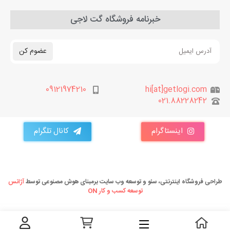
خبرنامه فروشگاه گت لاجی
عضوم کن
09121974210
hi[at]getlogi.com
021.88228242
اینستاگرام
کانال تلگرام
طراحی فروشگاه اینترنتی، سئو و توسعه وب سایت برمبنای هوش مصنوعی توسط
آژانس
توسعه کسب و کار ON