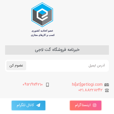
خبرنامه فروشگاه گت لاجی
عضوم کن
09121974210
hi[at]getlogi.com
021.88228242
اینستاگرام
کانال تلگرام