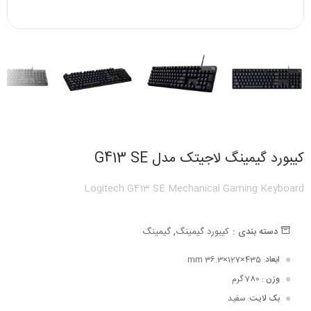
کیبورد گیمینگ لاجیتک مدل G413 SE
Logitech G413 SE Mechanical Gaming Keyboard
,
دسته بندی :
کیبورد گیمینگ
گیمینگ
ابعاد
: 435×127×36.3 mm
وزن
: 780 گرم
بک لایت
: سفید