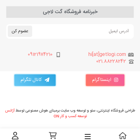
خبرنامه فروشگاه گت لاجی
عضوم کن
09121974210
hi[at]getlogi.com
021.88228242
اینستاگرام
کانال تلگرام
طراحی فروشگاه اینترنتی، سئو و توسعه وب سایت برمبنای هوش مصنوعی توسط
آژانس
توسعه کسب و کار ON