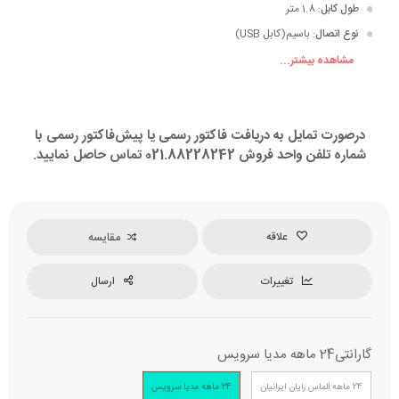
طول کابل
: 1.8 متر
نوع اتصال
: باسیم(کابل USB)
مشاهده بیشتر...
نوع سوئیچ
: Tactile
فاصله عملکرد سوئیچ
: 1.9 mm
درصورت تمایل به دریافت فاکتور رسمی یا پیش‌فاکتور رسمی با
میزان فشار برای عملکرد سوئیچ
: 50 گرم
شماره تلفن واحد فروش 021.88228242 تماس حاصل نمایید.
علاقه
مقایسه
تغییرات
ارسال
گارانتی
24 ماهه مدیا سرویس
24 ماهه الماس رایان ایرانیان
24 ماهه مدیا سرویس