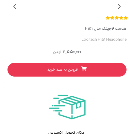
هدست لاجیتک مدل H151
Logitech H151 Headphone
۳,۵۵۰,۰۰۰
تومان
افزودن به سبد خرید
امکان تحویل اکسپرس