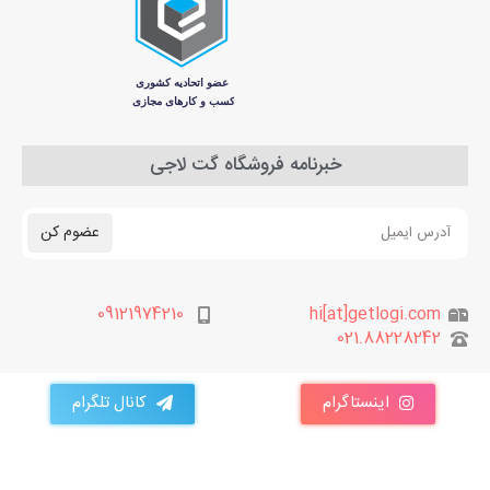
خبرنامه فروشگاه گت لاجی
عضوم کن
09121974210
hi[at]getlogi.com
021.88228242
اینستاگرام
کانال تلگرام