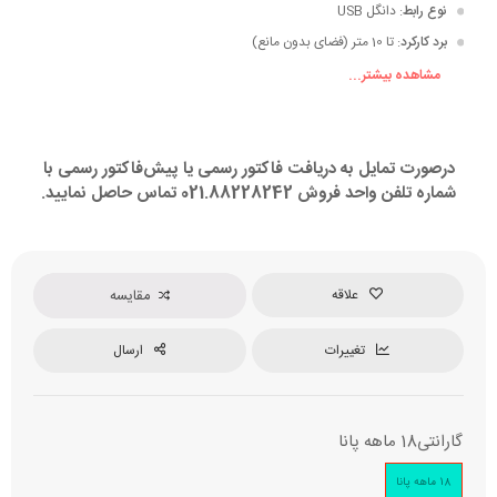
نوع رابط
: دانگل USB
برد کارکرد
: تا 10 متر (فضای بدون مانع)
مشاهده بیشتر...
منبع تغذیه
: باتری
تعداد باتری
: کیبورد: 2 عدد - ماوس: 2 عدد
درصورت تمایل به دریافت فاکتور رسمی یا پیش‌فاکتور رسمی با
سایز باتری
: کیبورد: آلکالاین سایز AA (قلمی) - ماوس: آلکالاین سایز AAA (نیم
قلمی)
شماره تلفن واحد فروش 021.88228242 تماس حاصل نمایید.
علاقه
مقایسه
تغییرات
ارسال
گارانتی
18 ماهه پانا
18 ماهه پانا