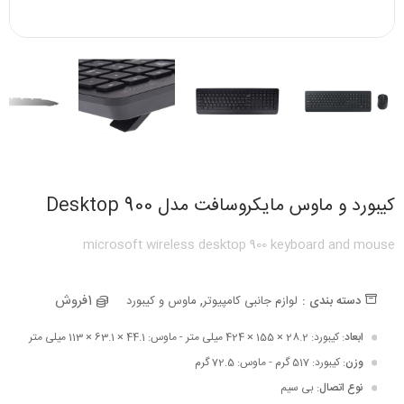
کیبورد و ماوس مایکروسافت مدل Desktop 900
microsoft wireless desktop 900 keyboard and mouse
,
1فروش
دسته بندی :
لوازم جانبی کامپیوتر
ماوس و کیبورد
ابعاد
: کیبورد: 28.2 × 155 × 424 میلی متر - ماوس: 44.1 × 63.1 × 113 میلی متر
وزن
: کیبورد: 517 گرم - ماوس: 72.5 گرم
نوع اتصال
: بی سیم