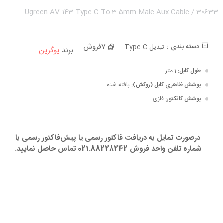
Ugreen AV-143 Type C To 3.5mm Male Aux Cable / 30633
ه جمعه سیاه
ه جمعه سیاه
7فروش
دسته بندی :
تبدیل Type C
برند
یوگرین
طول کابل
: 1 متر
پوشش ظاهری کابل (روکش)
: بافته شده
پوشش کانکتور
: فلزی
درصورت تمایل به دریافت فاکتور رسمی یا پیش‌فاکتور رسمی با
شماره تلفن واحد فروش 021.88228242 تماس حاصل نمایید.