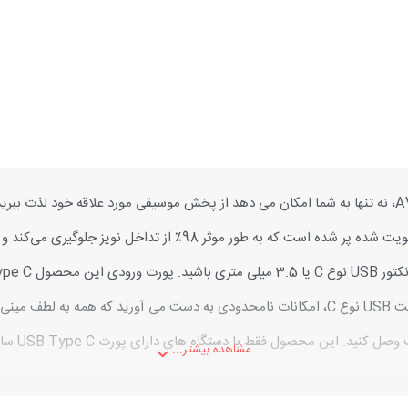
کابل تبدیل USB-C به جک 3.5 میلی متری یوگرین مدل AV143 – 30633، نه تنها به شما امکان می دهد از پخش م
ترین قسمت طراحی آن، خود کابل است که انعطاف پذیر بوده و با مواد تق
ستگاه های دارای پورت USB Type C سازگار است و با هدفون های اپل سازگار نیست.
مشاهده بیشتر...