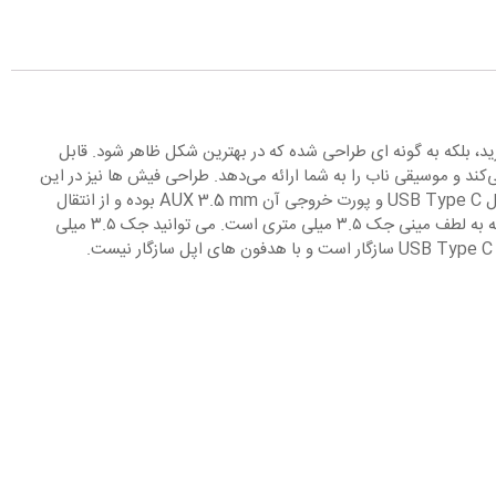
موسیقی مورد علاقه خود لذت ببرید، بلکه به گونه ای طراحی شده که در بهترین شکل ظاهر شود. قابل
ده و با مواد تقویت شده پر شده است که به طور موثر ۹۸٪ از تداخل نویز جلوگیری می‌کند و موسیقی ناب را به شما ارائه می‌دهد. طراحی فیش ها نیز در این
تبدیل تقویت شده است؛ بنابراین دیگر لازم نیست نگران شکستن کابل از کنار کانکتور USB نوع C یا ۳.۵ میلی متری باشید. پورت ورودی این محصول USB Type C و پورت خروجی آن AUX 3.5 mm بوده و از انتقال
داده از طریق داده ها پشتیبانی نمی کند. پس از اتصال کابل به گوشی با استفاده از سوکت USB نوع C، امکانات نامحدودی به دست می آورید که همه به لطف مینی جک ۳.۵ میلی متری است. می توانید جک ۳.۵ میلی