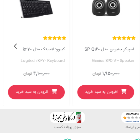
اسپیکر جنیوس مدل SP Q160
کیبورد لاجیتک مدل k270
Logitech K270 Keyboard
Genius SPQ 160 Speaker
۴,۱۰۰,۰۰۰
۱,۹۵۰,۰۰۰
تومان
تومان
افزودن به سبد خرید
افزودن به سبد خرید
ی اینماد
مجوز پروانه کسب