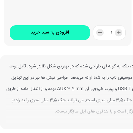
افزودن به سبد خرید
وسیقی مورد علاقه خود لذت ببرید، بلکه به گونه ای طراحی شده که در بهترین شکل ظاهر شود. قابل توجه
ویت شده پر شده است که به طور موثر 98٪ از تداخل نویز جلوگیری می‌کند و موسیقی ناب را به شما ارائه می‌دهد. طراحی فیش ها نیز در این تبدیل
تقویت شده است؛ بنابراین دیگر لازم نیست نگران شکستن کابل از کنار کانکتور USB نوع C یا 3.5 میلی متری باشید. پورت ورودی این محصول USB Type C و پورت خروجی آن AUX 3.5 mm بوده و از انتقال داده از طریق
داده ها پشتیبانی نمی کند. پس از اتصال کابل به گوشی با استفاده از سوکت USB نوع C، امکانات نامحدودی به دست می آورید که همه به لطف مینی جک 3.5 میلی متری است. می توانید جک 3.5 میلی متری را به رادیو