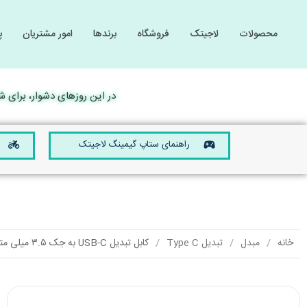
محصولات
لاجیتک
فروشگاه
برندها
امور مشتریان
پ
گیمینگ
گیمینگ
لوازم 
لوازم 
کامپیوتر و لپ تاپ
کامپیوتر و لپ تاپ
در این روزهای دشوار، برای شما آ
صوتی و تصویری
صوتی و تصویری
موبایل و تبلت
موبایل و تبلت
راهنمای ستاپ گیمینگ لاجیتک
تجهیزات الکترونیکی
تجهیزات الکترونیکی
خانه
مبدل
تبدیل Type C
کابل تبدیل USB-C به جک ۳.۵ میلی متری یوگرین مدل AV143 – 30633