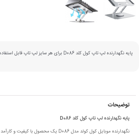
پایه نگهدارنده لپ تاپ کول کلد D086 برای هر سایز لپ تاپ قابل استفاده است و همین عامل نیز در خنک کردن لپ تاپ نقش بسزایی دارد.
توضیحات
پایه نگهدارنده لپ تاپ کول کلد D086
نگهدارنده موبایل کول کولد مدل D086 یک محصول با کیفیت و کارآمد است که می تواند به شما کمک کند تا گوشی خود را در زاویه‌ای مناسب قرار دهید. این پایه از آلمینیوم ساخته شده است و دارای وزن ۸۵۰ گرم است.