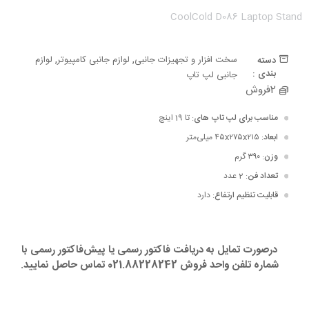
CoolCold D086 Laptop Stand
ه جمعه سیاه
ه جمعه سیاه
,
,
سخت افزار و تجهیزات جانبی
لوازم جانبی کامپیوتر
لوازم
دسته
بندی :
جانبی لپ تاپ
2فروش
مناسب برای لپ تاپ های
: تا 19 اینچ
ابعاد
: ۴۵x۲۷۵x۲۱۵ میلی‌متر
وزن
: ۳۹۰ گرم
تعداد فن
: 2 عدد
قابلیت تنظیم ارتفاع
: دارد
درصورت تمایل به دریافت فاکتور رسمی یا پیش‌فاکتور رسمی با
شماره تلفن واحد فروش 021.88228242 تماس حاصل نمایید.