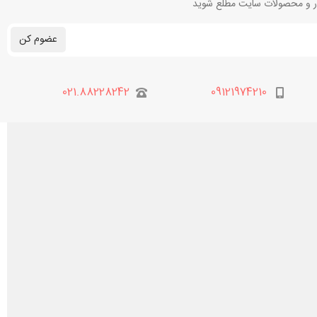
بار و محصولات سایت مطلع شوید
عضوم کن
021.88228242
09121974210