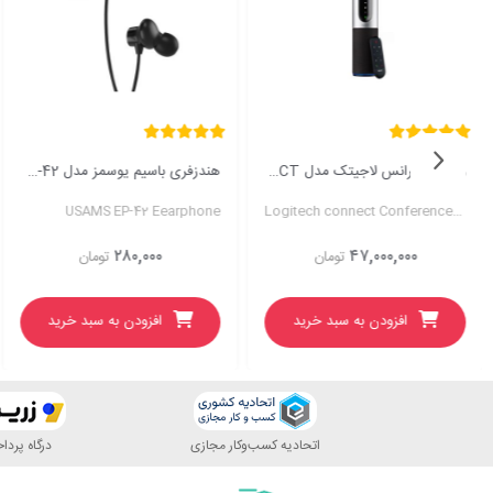
ویدئو کنفرانس لاجیتک مدل CONNECT
هندزفری باسیم یوسمز مدل EP-42
USAMS EP-42 Eearphone
Logitech connect Conference Cam
۲۸۰,۰۰۰
۴۷,۰۰۰,۰۰۰
تومان
تومان
افزودن به سبد خرید
افزودن به سبد خرید
اتحادیه کسب‌وکار مجازی
درگاه پرد