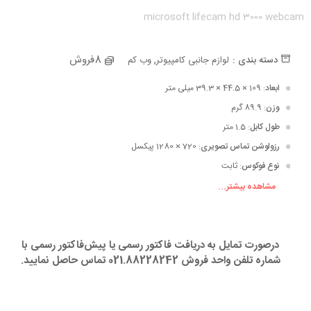
microsoft lifecam hd 3000 webcam
ه جمعه سیاه
ه جمعه سیاه
,
8فروش
دسته بندی :
لوازم جانبی کامپیوتر
وب کم
ابعاد
: 109 × 44.5 × 39.3 میلی متر
وزن
: 89.9 گرم
طول کابل
: 1.5 متر
رزولوشن تماس تصویری
: 720 × 1280 پیکسل
نوع فوکوس
: ثابت
مشاهده بیشتر...
حداقل محدوده فوکوس
: 0.3 متر تا 1.5 متر
نوع اتصال
: باسیم
درصورت تمایل به دریافت فاکتور رسمی یا پیش‌فاکتور رسمی با
نوع رابط
: پورت USB 2.0
شماره تلفن واحد فروش 021.88228242 تماس حاصل نمایید.