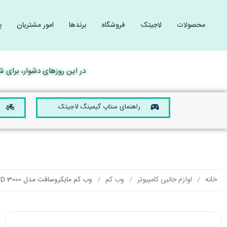
محصولات
لاجیتک
فروشگاه
برندها
امور مشتریان
پ
گیمینگ
گیمینگ
لوازم 
لوازم 
کامپیوتر و لپ تاپ
کامپیوتر و لپ تاپ
در این روزهای دشوار، برای شما آ
صوتی و تصویری
صوتی و تصویری
موبایل و تبلت
موبایل و تبلت
راهنمای ستاپ گیمینگ لاجیتک
تجهیزات الکترونیکی
تجهیزات الکترونیکی
خانه
لوازم جانبی کامپیوتر
وب کم
وب کم مایکروسافت مدل LifeCam HD 3000