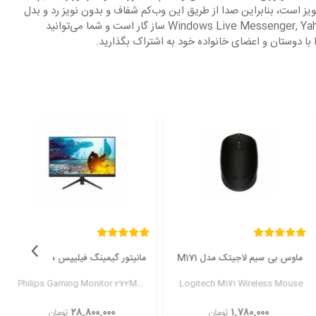
یز است، بنابراین صدا از طریق این وب‌کم شفاف و بدون نویز رد و بدل
می‌شود. از پایه اتصال این وب‌کم می‌توانید روی لپ‌تاپ، میز کار و لپ‌تاپ استفاده کنید. با HD-3000 با با Windows Live Messenger, Yahoo!, AOL Instant Messenger, Skype ساز گار است و شما می‌توانید
با دوستان و اعضای خانواده خود به اشتراک بگذارید.
ماوس بی سیم لاجیتک مدل M171
مانیتور گیمینگ فیلیپس مدل 272M8CZ
Philips Gaming Monitor 272M8CZ
Logitech M171 Wireless Mouse
۲۸,۸۰۰,۰۰۰
۱,۷۸۰,۰۰۰
تومان
تومان