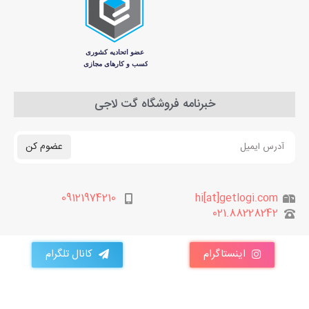
خبرنامه فروشگاه گت لاجی
عضوم کن
09121974210
hi[at]getlogi.com
021.88228242
اینستاگرام
کانال تلگرام