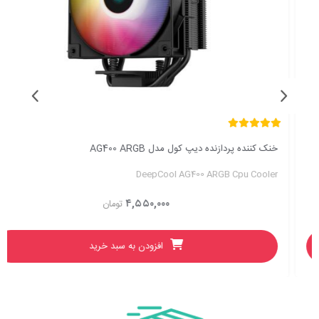
خنک کننده پردازنده دیپ کول مدل AG400 ARGB
DeepCool AG400 ARGB Cpu Cooler
۴,۵۵۰,۰۰۰
تومان
افزودن به سبد خرید