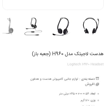
هدست لاجیتک مدل H960 (جعبه باز)
Logitech H960 Headset
,
دسته بندی :
لوازم جانبی کامپیوتر
هدست و هدفون
1فروش
ابعاد
: 54 × 200 × 245 میلی متر
وزن
: 120 گرم