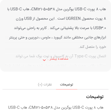
هاب 8 پورت USB-C یوگرین مدل CM121-50538، هاب USB-C با
8 پورت محصول UGREEN است . این محصول از USB ورژن
USB3.0 با سرعت بالا پشتیبانی می‌کند . کاربر به راحتی می‌تواند
ابزارهای جانبی مختلفی مانند کیبورد ، ماوس ، دوربین و حتی پرینتر
خورد را متصل کند.
اتصال پورت Type-C آن به کامپیوتر و نوت بوک شما می تواند
مشاهده بیشتر...
عملکرد بالایی جهت بازبینی اطلاعات متصل شده به هاب در اختیار شما
قرار دهد. پورت HDMI خروجی تصویر با کیفیت برای شما ارمغان می
آورد ، علاوه بر این می توانید از مموری های پرکاربرد روزمره (SD
توضیحات
نظرات (0)
Card+Micro SD Card) به عنوان کارت خوان استفاده نمایید. پورت
توضیحات
RJ45 شبکه با سرعت 1000Mbpsخروجی بسیار کاربردی برای نوت
هاب ۸ پورت USB-C یوگرین مدل CM121-50538، هاب USB-C