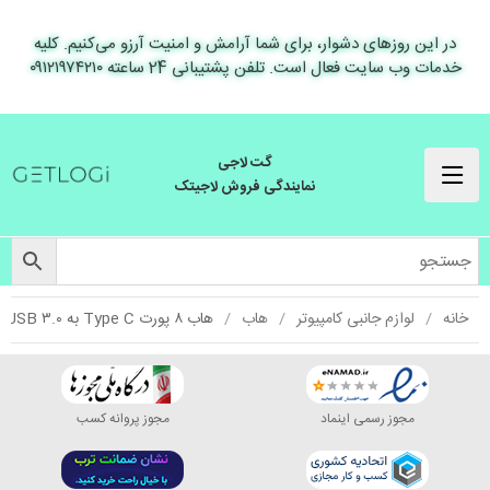
در این روزهای دشوار، برای شما آرامش و امنیت آرزو می‌کنیم. کلیه
خدمات وب سایت فعال است. تلفن پشتیبانی 24 ساعته ۰۹۱۲۱۹۷۴۲۱۰
گت لاجی
نمایندگی فروش لاجیتک
خانه
لوازم جانبی کامپیوتر
هاب
هاب ۸ پورت Type C به ۳.۰ USB با پورت HDMI و LAN و درگاه کارت حافظه باقابلیت PD یوگرین ۵۰۵۳۸ CM121
مجوز رسمی اینماد
مجوز پروانه کسب