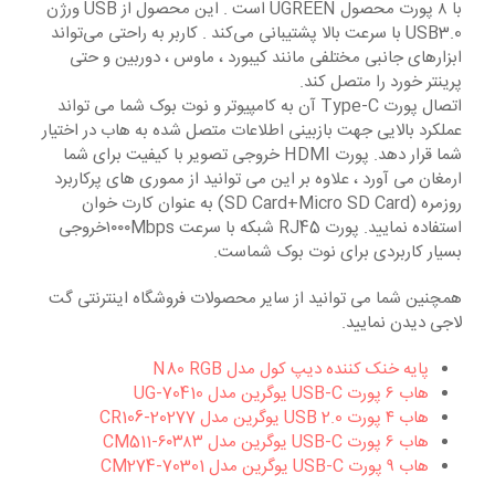
بوک شماست.
با ۸ پورت محصول UGREEN است . این محصول از USB ورژن
USB3.0 با سرعت بالا پشتیبانی می‌کند . کاربر به راحتی می‌تواند
ابزارهای جانبی مختلفی مانند کیبورد ، ماوس ، دوربین و حتی
پرینتر خورد را متصل کند.
اتصال پورت Type-C آن به کامپیوتر و نوت بوک شما می تواند
عملکرد بالایی جهت بازبینی اطلاعات متصل شده به هاب در اختیار
شما قرار دهد. پورت HDMI خروجی تصویر با کیفیت برای شما
ارمغان می آورد ، علاوه بر این می توانید از مموری های پرکاربرد
روزمره (SD Card+Micro SD Card) به عنوان کارت خوان
استفاده نمایید. پورت RJ45 شبکه با سرعت ۱۰۰۰Mbpsخروجی
بسیار کاربردی برای نوت بوک شماست.
همچنین شما می توانید از سایر محصولات فروشگاه اینترنتی گت
لاجی دیدن نمایید.
پایه خنک کننده دیپ کول مدل N80 RGB
هاب ۶ پورت USB-C یوگرین مدل UG-70410
هاب ۴ پورت USB 2.0 یوگرین مدل CR106-20277
هاب ۶ پورت USB-C یوگرین مدل ۶۰۳۸۳-CM511
هاب ۹ پورت USB-C یوگرین مدل CM274-70301