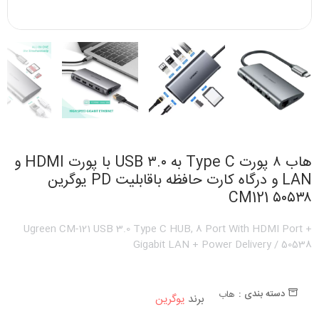
هاب ۸ پورت Type C به ۳.۰ USB با پورت HDMI و
LAN و درگاه کارت حافظه باقابلیت PD یوگرین
۵۰۵۳۸ CM121
Ugreen CM-121 USB 3.0 Type C HUB, 8 Port With HDMI Port +
Gigabit LAN + Power Delivery / 50538
دسته بندی :
هاب
برند
یوگرین