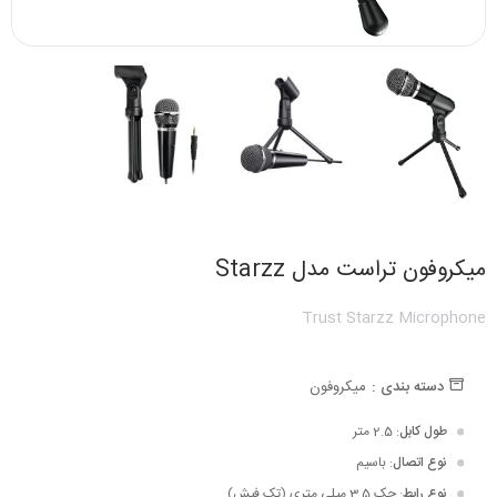
میکروفون تراست مدل Starzz
Trust Starzz Microphone
دسته بندی :
میکروفون
طول کابل
: 2.5 متر
نوع اتصال
: باسیم
نوع رابط
: جک 3.5 میلی متری (تک فیش)