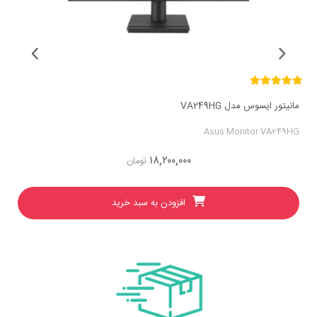
مانیتور ایسوس مدل VA249HG
Asus Monitor VA249HG
۱۸,۲۰۰,۰۰۰
تومان
افزودن به سبد خرید