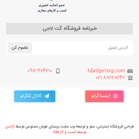
خبرنامه فروشگاه گت لاجی
عضوم کن
09121974210
hi[at]getlogi.com
021.88228242
اینستاگرام
کانال تلگرام
طراحی فروشگاه اینترنتی، سئو و توسعه وب سایت برمبنای هوش مصنوعی توسط
آژانس
توسعه کسب و کار ON