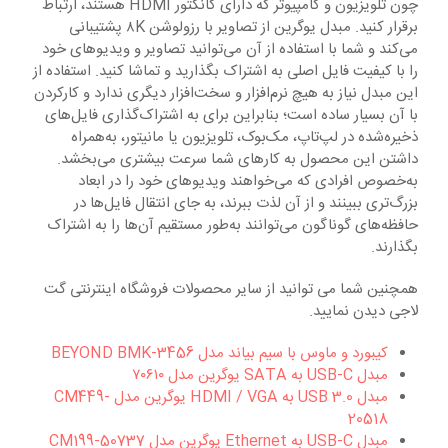
چون تلویزیون و کامپیوتر که دارای کانکتور HDMI هستند، ارتباط
برقرار کنید. مبدل یوگرین از تصاویر با رزولوشن ۸K پشتیبانی
به اشتراک بگذارند.
می‌کند و شما با استفاده از آن می‌توانید تصاویر و ویدیوهای خود
را با کیفیت فایل اصلی به اشتراک بگذارید و تماشا کنید. استفاده از
این مبدل نیاز به هیچ نرم‌افزار و سخت‌افزار دیگری ندارد و کارکردن
با آن بسیار ساده است؛ بنابراین برای به اشتراک‌گذاری فایل‌های
ذخیره‌شده در لپ‌تاپ، مک‌بوک، تلویزیون یا مانیتور، به‌همراه
داشتن این محصول به کارهای شما سرعت بیشتری می‌بخشد.
به‌خصوص افرادی که می‌خواهند ویدیوهای خود را در ابعاد
بزرگ‌تری ببینند و از آن لذت ببرند، به‌ جای انتقال فایل‌ها در
حافظه‌های گوناگون می‌توانند به‌‌طور مستقیم آن‌ها را به اشتراک
بگذارند.
همچنین شما می توانید از سایر محصولات فروشگاه اینترنتی گت
لاجی دیدن نمایید.
کیبورد و ماوس با سیم بیاند مدل BEYOND BMK-3456
مبدل USB-C به SATA یوگرین مدل ۷۰۶۱۰
مبدل USB 3.0 به HDMI / VGA یوگرین مدل CM449-
20518
مبدل USB-C به Ethernet یوگرین مدل CM199-50737