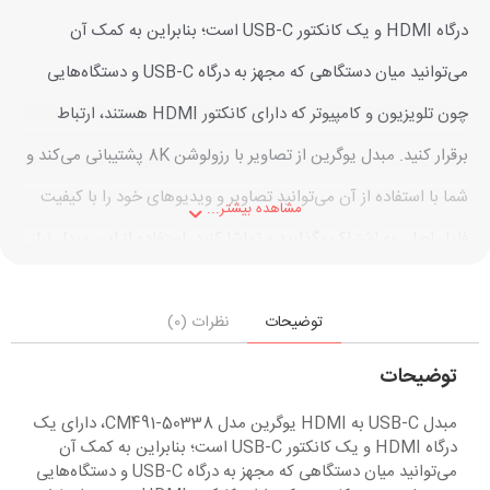
درگاه HDMI و یک کانکتور USB-C است؛ بنابراین به کمک آن
می‌توانید میان دستگاهی که مجهز به درگاه USB-C و دستگاه‌هایی
چون تلویزیون و کامپیوتر که دارای کانکتور HDMI هستند، ارتباط
برقرار کنید. مبدل یوگرین از تصاویر با رزولوشن 8K پشتیبانی می‌کند و
شما با استفاده از آن می‌توانید تصاویر و ویدیوهای خود را با کیفیت
مشاهده بیشتر...
فایل اصلی به اشتراک بگذارید و تماشا کنید. استفاده از این مبدل نیاز
به هیچ نرم‌افزار و سخت‌افزار دیگری ندارد و کارکردن با آن بسیار ساده
است؛ بنابراین برای به اشتراک‌گذاری فایل‌های ذخیره‌شده در لپ‌تاپ،
توضیحات
نظرات (0)
مک‌بوک، تلویزیون یا مانیتور، به‌همراه داشتن این محصول به کارهای
توضیحات
شما سرعت بیشتری می‌بخشد. به‌خصوص افرادی که می‌خواهند
مبدل USB-C به HDMI یوگرین مدل CM491-50338، دارای یک
ویدیوهای خود را در ابعاد بزرگ‌تری ببینند و از آن لذت ببرند، به‌ جای
درگاه HDMI و یک کانکتور USB-C است؛ بنابراین به کمک آن
می‌توانید میان دستگاهی که مجهز به درگاه USB-C و دستگاه‌هایی
انتقال فایل‌ها در حافظه‌های گوناگون می‌توانند به‌‌طور مستقیم آن‌ها را