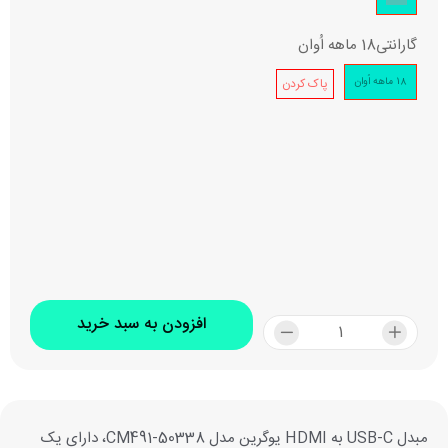
گارانتی
18 ماهه اُوان
18 ماهه اُوان
پاک کردن
افزودن به سبد خرید
مبدل USB-C به HDMI یوگرین مدل CM491-50338، دارای یک