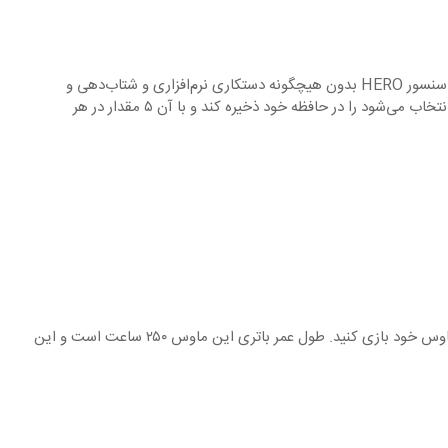
HERO سنسور جدید و انقلابی است که توسط Logitech G طراحی شده و عملکردی بسیار بالا را با یک دهم مصرف انرژی در اختیار شما قرار می‌دهد. سنسور HERO بدون هیچگونه دستکاری نرم‌افزاری و شتاب‌دهی و
فیلترینگ می‌تواند بازه DPI وسیع ۲۰۰-۱۲۰۰۰ DPI را در اختیار شما قرار دهد. همچنین ی‌تواند از طریق نرم‌افزار G HUB تا ۵ مقدار DPI که توسط شما انتخاب می‌شود را در حافظه خود ذخیره کند و با آن ۵ مقدار در هر
با داشتن سنسور HERO و تکنولوژی LIGHTSPEED که بازدهی بسیار بالایی در مصرف انرژی دارند می‌توانید ماه‌ها بدون ترس از تمام شدن باتری ماوس خود بازی کنید. طول عمر باتری این ماوس ۲۵۰ ساعت است و این