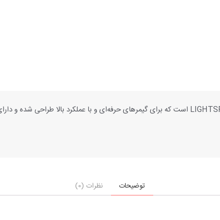
ماوس گیمینگ لاجیتک جی G305 یک ماوس گیمینگ با تکنولوژی LIGHTSPEED است که برای گیمر‌های حرفه‌
توضیحات
نظرات (0)