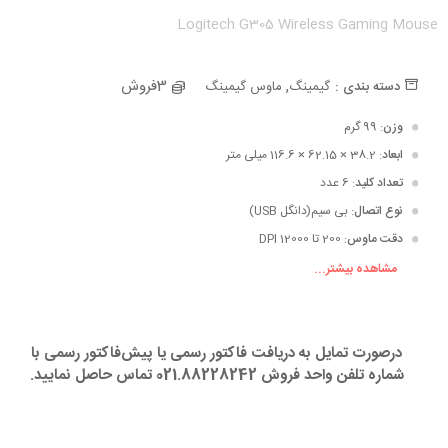
Logitech G305 Wireless Gaming Mouse
ه جمعه سیاه
ه جمعه سیاه
,
3فروش
دسته بندی :
گیمینگ
ماوس گیمینگ
وزن
: 99 گرم
ابعاد
: 38.2 × 62.15 × 116.6 میلی متر
تعداد کلید
: 6 عدد
نوع اتصال
: بی سیم(دانگل USB)
دقت ماوس
: 200 تا 12000 DPI
مشاهده بیشتر...
نوع حسگر
: hero
برد کارکرد
: تا 10 متر (فضای بدون مانع)
درصورت تمایل به دریافت فاکتور رسمی یا پیش‌فاکتور رسمی با
تعداد باتری
: 1 عدد آلکالاین سایز AA (قلمی)
شماره تلفن واحد فروش 021.88228242 تماس حاصل نمایید.
سایرویژگی ها
: دارای نرم افزار Logitech Gaming Software