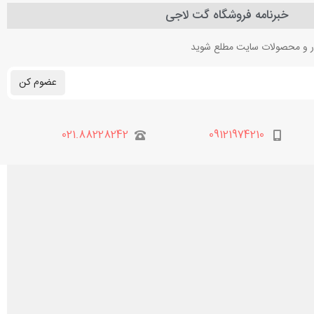
خبرنامه فروشگاه گت لاجی
بار و محصولات سایت مطلع شوید
عضوم کن
021.88228242
09121974210