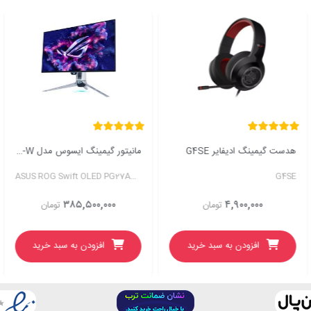
هدست گیمینگ ادیفایر G4SE
مانیتور گیمینگ ایسوس مدل ROG Swift OLED PG27AQWP-W
ASUS ROG Swift OLED PG27AQWP-W Gaming Monitor
G4SE
۳۸۵,۵۰۰,۰۰۰
۴,۹۰۰,۰۰۰
تومان
تومان
افزودن به سبد خرید
افزودن به سبد خرید