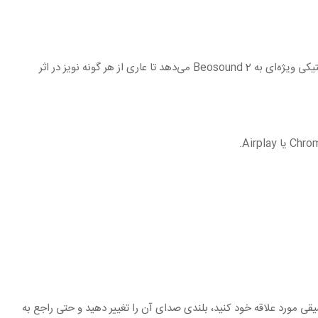
ساخته شده از آلومینیوم با استاندارد بالا با ظرافت تمام. اما فرآیند انتخاب مواد اولیه ما تنها در زیبایی قطعه تاثیر گذار نیست. این متریال خواص آکوستیکی ویژه‌ای به Beosound 2 می‌دهد تا عاری از هر گونه نویز در اثر
روع به پخش موسیقی مورد علاقه خود کنید، بلندی صدای آن را تغییر دهید و حتی راجع به