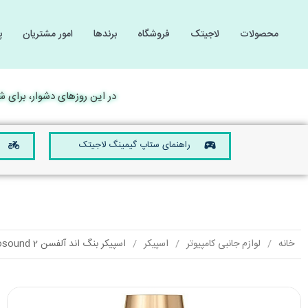
محصولات
لاجیتک
فروشگاه
برندها
امور مشتریان
پ
گیمینگ
گیمینگ
لوازم 
لوازم 
کامپیوتر و لپ تاپ
کامپیوتر و لپ تاپ
در این روزهای دشوار، برای شما آ
صوتی و تصویری
صوتی و تصویری
موبایل و تبلت
موبایل و تبلت
راهنمای ستاپ گیمینگ لاجیتک
تجهیزات الکترونیکی
تجهیزات الکترونیکی
خانه
لوازم جانبی کامپیوتر
اسپیکر
اسپیکر بنگ اند آلفسن Beosound 2