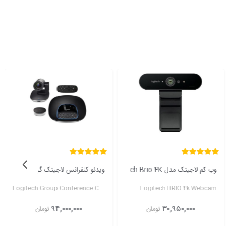
ویدئو کنفرانس لاجیتک گروپ Logitech GROUP
هدست گیمینگ لاجیتک مدل G433(جعبه باز)
Logitech G433 Gaming headset
Logitech Group Conference Cam
۱۳,۰۰۰,۰۰۰
۹۴,۰۰۰,۰۰۰
تومان
تومان