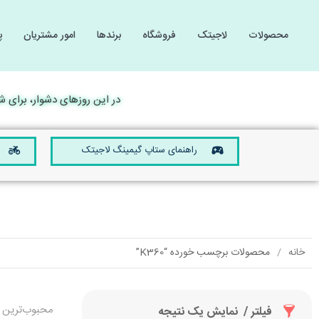
محصولات
لاجیتک
فروشگاه
برندها
امور مشتریان
پ
گیمینگ
گیمینگ
لوازم 
لوازم 
کامپیوتر و لپ تاپ
کامپیوتر و لپ تاپ
در این روزهای دشوار، برای شما آ
صوتی و تصویری
صوتی و تصویری
موبایل و تبلت
موبایل و تبلت
راهنمای ستاپ گیمینگ لاجیتک
تجهیزات الکترونیکی
تجهیزات الکترونیکی
خانه
محصولات برچسب خورده “K360”
محبوب‌ترین
فیلتر
نمایش یک نتیجه