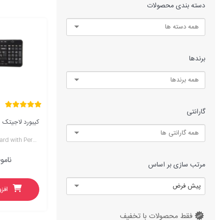
دسته بندی محصولات
تجهیزات ذخیره سازی
تجهیزات ذخیره سازی
جشنوار
جشنوار
برندها
گارانتی
Logitech K360 Keyboard with Persian Letters
نامو
مرتب سازی بر اساس
پیش فرض
افز
فقط محصولات با تخفیف