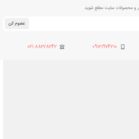
بار و محصولات سایت مطلع شوید
عضوم کن
021.88228242
09121974210