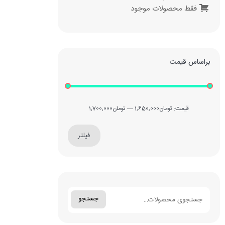
فقط محصولات موجود
براساس قیمت
قیمت:
تومان1,650,000
—
تومان1,700,000
فیلتر
جستجو