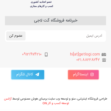
خبرنامه فروشگاه گت لاجی
عضوم کن
09121974210
hi[at]getlogi.com
021.88228242
اینستاگرام
کانال تلگرام
طراحی فروشگاه اینترنتی، سئو و توسعه وب سایت برمبنای هوش مصنوعی توسط
آژانس
توسعه کسب و کار ON