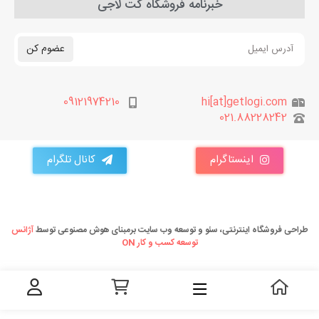
خبرنامه فروشگاه گت لاجی
عضوم کن
09121974210
hi[at]getlogi.com
021.88228242
اینستاگرام
کانال تلگرام
طراحی فروشگاه اینترنتی، سئو و توسعه وب سایت برمبنای هوش مصنوعی توسط
آژانس
توسعه کسب و کار ON
ه گارانتی ها