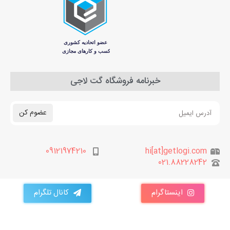
خبرنامه فروشگاه گت لاجی
عضوم کن
09121974210
hi[at]getlogi.com
021.88228242
اینستاگرام
کانال تلگرام