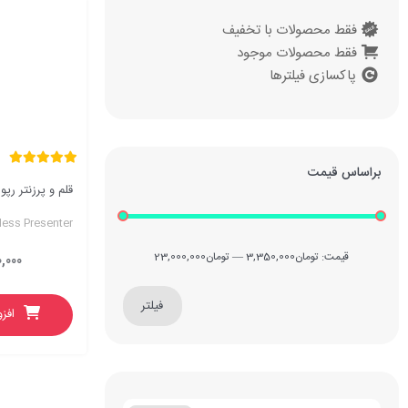
فقط محصولات با تخفیف
فقط محصولات موجود
پاکسازی فیلترها
براساس قیمت
قلم و پرزنتر رپو مد
ess Presenter
قیمت:
تومان3,350,000
—
تومان23,000,000
,۰۰۰
فیلتر
افز