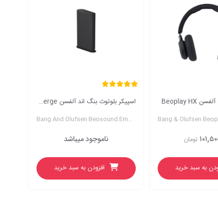
Beoplay HX
اسپیکر بلوتوث بنگ اند آلفسن Beosound Emerge
Bang And Olufsen Beosound Emerge Bluetooth Speaker
۱۰۱,۵۰
ناموجود میباشد
تومان
ودن به سبد خرید
افزودن به سبد خرید