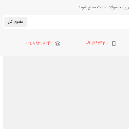
بار و محصولات سایت مطلع شوید
عضوم کن
021.88228242
09121974210