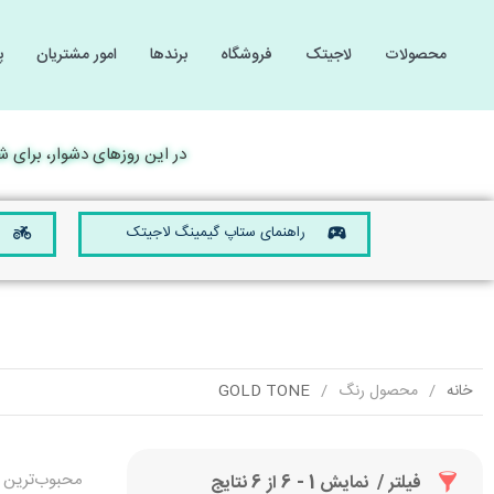
محصولات
لاجیتک
فروشگاه
برندها
امور مشتریان
پ
گیمینگ
گیمینگ
لوازم 
لوازم 
کامپیوتر و لپ تاپ
کامپیوتر و لپ تاپ
در این روزهای دشوار، برای شما آ
صوتی و تصویری
صوتی و تصویری
موبایل و تبلت
موبایل و تبلت
راهنمای ستاپ گیمینگ لاجیتک
تجهیزات الکترونیکی
تجهیزات الکترونیکی
خانه
محصول رنگ
GOLD TONE
محبوب‌ترین
فیلتر
نمایش 1 - 6 از 6 نتایج