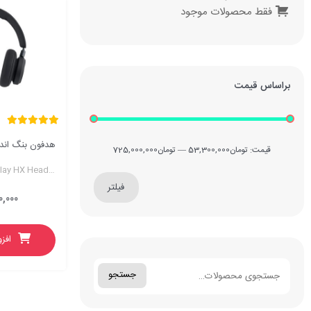
فقط محصولات موجود
براساس قیمت
هدفون بنگ اند آلفسن 
قیمت:
تومان53,300,000
—
تومان725,000,000
Bang & Olufsen Beoplay HX Headphone
فیلتر
۰,۰۰۰
افز
جستجو