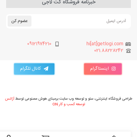
خبرنامه فروشگاه گت لاجی
عضوم کن
09121974210
hi[at]getlogi.com
021.88228242
اینستاگرام
کانال تلگرام
طراحی فروشگاه اینترنتی، سئو و توسعه وب سایت برمبنای هوش مصنوعی توسط
آژانس
توسعه کسب و کار ON
ه گارانتی ها